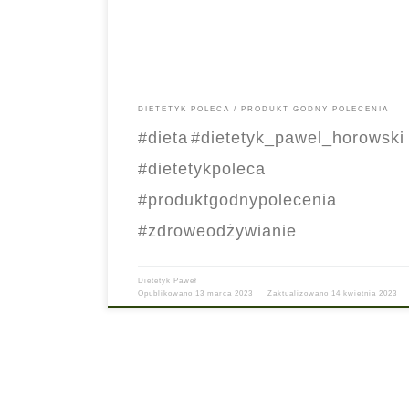
#ProduktGodnyPolecenia#dietetyk_pawel_horowski
DIETETYK POLECA
PRODUKT GODNY POLECENIA
#dieta
#dietetyk_pawel_horowski
#dietetykpoleca
#produktgodnypolecenia
#zdroweodżywianie
Dietetyk Paweł
Opublikowano
13 marca 2023
Zaktualizowano
14 kwietnia 2023