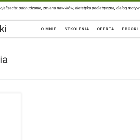
cjalizacja: odchudzanie, zmiana nawyków, dietetyka pediatryczna, dialog motyw
ki
O MNIE
SZKOLENIA
OFERTA
EBOOKI
ia
ółty z
 102📧