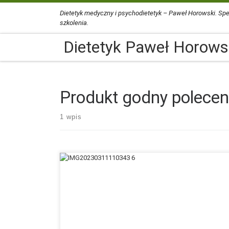
Dietetyk medyczny i psychodietetyk – Paweł Horowski. Spe
Przejdź do treści
szkolenia.
Dietetyk Paweł Horows
Produkt godny polecen
1 wpis
Udany produkt o zmniejszonej zawartości tłuszczu, ser ż
Lidl Polska, polecam.Dietetyk Paweł Horowski ☎️ 501 473
pawel@dietetyk-horowski.pl#Dieta #ZdroweOdżywianie
#DietetykPoleca