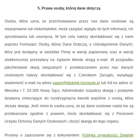
5. Prawa osoby, której dane dotyczą
Osoba, która uzna, że przechowywane przez nas dane osobowe są
niepoprawne lub niekompletne, może zażądać wglądu do tych informacji, ich
sprostowania lub usunięcia. W tym celu należy skontaktować się z nami
poprzez Formularz Osoby, której Dane Dotyczą, o Udostępnienie Danych,
który jest dostępny w siedzibie Firmy w wersji papierowej oraz w wersji
elektronicznej przesyłany na żądanie klienta drogą e-mail. W przypadku
jakichkolwiek skarg związanych z przetwarzaniem przez nas danych
osobowych należy skontaktować się z Członkiem Zarządu, wysyłając
wiadomość e-mail na adres
pawel@dietetyk-horowski.pl
lub list na adres ul.
Mieszka I 7, 33-300 Nowy Sącz. Administrator rozpatrzy skargę i podejmie
działania zmierzające do rozstrzygnięcia kwestii wspólnie z osobą, która
złożyła skargę. Jeśli mimo to osoba uzna, że jej dane osobowe nadal nie są
przetwarzane zgodnie z prawem, może skontaktować się z Prezesem
Urzędu Ochrony Danych Osobowych i złożyć skargę do tego organu.
Prosimy o zapoznanie się z dokumentem:
Polityka prywatności Dietetyk