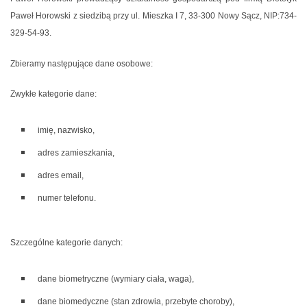
Paweł Horowski z siedzibą przy ul. Mieszka I 7, 33-300 Nowy Sącz, NIP:734-
329-54-93.
Zbieramy następujące dane osobowe:
Zwykłe kategorie dane:
imię, nazwisko,
adres zamieszkania,
adres email,
numer telefonu.​
Szczególne kategorie danych:
dane biometryczne (wymiary ciała, waga),
dane biomedyczne (stan zdrowia, przebyte choroby),