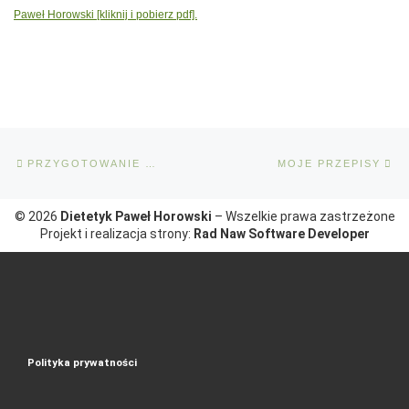
Paweł Horowski [kliknij i pobierz pdf].
Nawigacja wpisu
Poprzedni wpis
Na
PRZYGOTOWANIE DO PIERWSZEJ WIZYTY
MOJE PRZEPISY
© 2026
Dietetyk Paweł Horowski
– Wszelkie prawa zastrzeżone
Projekt i realizacja strony:
Rad Naw Software Developer
Polityka prywatności