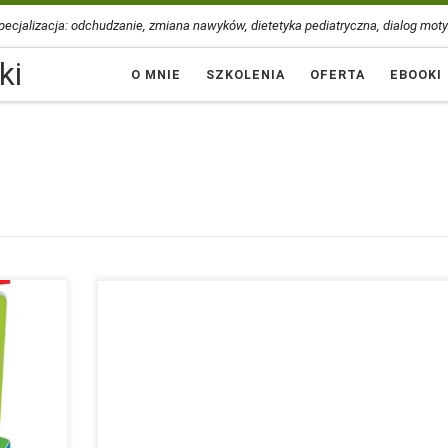
ecjalizacja: odchudzanie, zmiana nawyków, dietetyka pediatryczna, dialog moty
ki
O MNIE
SZKOLENIA
OFERTA
EBOOKI
we
Gra edukacyjna „Smakowita Sensoryka” to kolejna dawka sup
adać
zabawy jaką śmiało mogę polecić każdemu. Dietetyk Paweł
grę.
Horowski ☎️ 501 473 102 📧 pawel@dietetyk-horowski.pl #Die
k-
#ZdroweOdżywianie #GraEdukacyjna #SmakowitaSensoryka
#DietetykPoleca #dietetyk_pawel_horowski