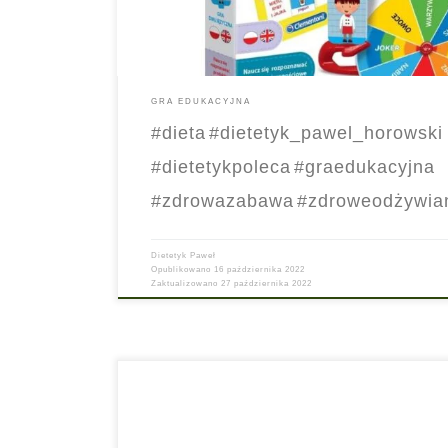
#ZdrowaZabawa #DietetykPoleca #dietetyk_pawel_horows
GRA EDUKACYJNA
#dieta
#dietetyk_pawel_horowski
#dietetykpoleca
#graedukacyjna
#zdrowazabawa
#zdroweodżywia
Dietetyk Paweł
Opublikowano
16 października 2022
Zaktualizowano
27 października 2022
A czy Ty „Wiesz, co jesz?“. Skomponujcie swój własny tale
sprawdźcie na ile wartościowe są Wasze posiłki. Doskona