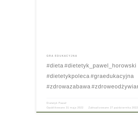
recepta na zdrowie, a przy tym emocjonująca i wesoła za
dzieci i dorosłych, gorąco polecam tę grę. Dietetyk Paweł 
501 473 102 pawel@dietetyk-horowski.pl #Dieta
#ZdroweOdżywianie #GraEdukacyjna #ZdrowaZabawa
#DietetykPoleca #dietetyk_pawel_horowski
GRA EDUKACYJNA
#dieta
#dietetyk_pawel_horowski
#dietetykpoleca
#graedukacyjna
#zdrowazabawa
#zdroweodżywia
Dietetyk Paweł
Opublikowano
31 maja 2022
Zaktualizowano
27 października 2022