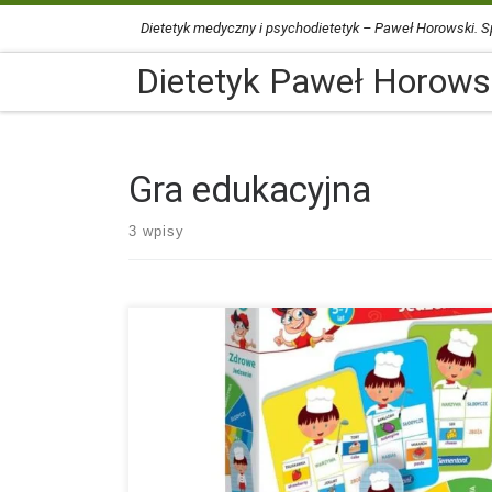
Dietetyk medyczny i psychodietetyk – Paweł Horowski. Sp
Przejdź do treści
Dietetyk Paweł Horows
Gra edukacyjna
3 wpisy
Uczcie się ze swoimi dziećmi poprzez zabawę. Gra „Zdro
Jedzenie” uczy rozpoznawać produkty żywnościowe i ukł
zdrową dietę. Dowiedzcie się jak jeść zdrowo, polecam tę 
Dietetyk Paweł Horowski ☎️ 501 473 102 📧 pawel@dietety
horowski.pl #Dieta #ZdroweOdżywianie #GraEdukacyjna