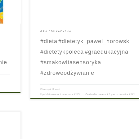
ki
GRA EDUKACYJNA
#dieta
#dietetyk_pawel_horowski
#dietetykpoleca
#graedukacyjna
nie
#smakowitasensoryka
#zdroweodżywianie
Dietetyk Paweł
Opublikowano
7 sierpnia 2022
Zaktualizowano
27 października 2022
rz i
ła